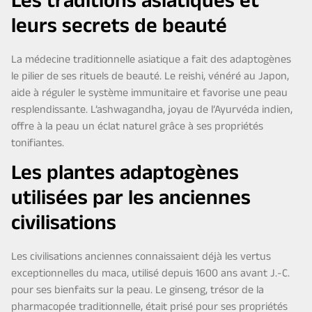
Les traditions asiatiques et
leurs secrets de beauté
La médecine traditionnelle asiatique a fait des adaptogènes
le pilier de ses rituels de beauté. Le reishi, vénéré au Japon,
aide à réguler le système immunitaire et favorise une peau
resplendissante. L’ashwagandha, joyau de l’Ayurvéda indien,
offre à la peau un éclat naturel grâce à ses propriétés
tonifiantes.
Les plantes adaptogènes
utilisées par les anciennes
civilisations
Les civilisations anciennes connaissaient déjà les vertus
exceptionnelles du maca, utilisé depuis 1600 ans avant J.-C.
pour ses bienfaits sur la peau. Le ginseng, trésor de la
pharmacopée traditionnelle, était prisé pour ses propriétés